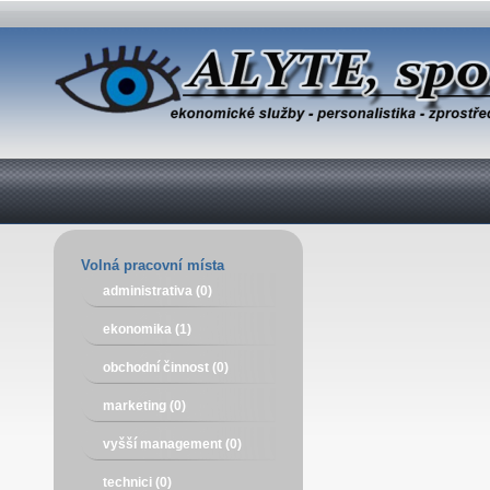
Volná pracovní místa
administrativa (0)
ekonomika (1)
obchodní činnost (0)
marketing (0)
vyšší management (0)
technici (0)